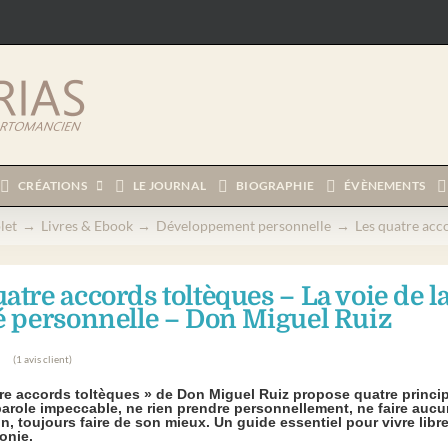
CRÉATIONS
LE JOURNAL
BIOGRAPHIE
ÉVÈNEMENTS
let
Livres & Ebook
Développement personnelle
Les quatre acco
atre accords toltèques – La voie de l
té personnelle – Don Miguel Ruiz
(
1
avis client)
re accords toltèques » de Don Miguel Ruiz propose quatre princi
parole impeccable, ne rien prendre personnellement, ne faire auc
n
n, toujours faire de son mieux. Un guide essentiel pour vivre libre
onie.