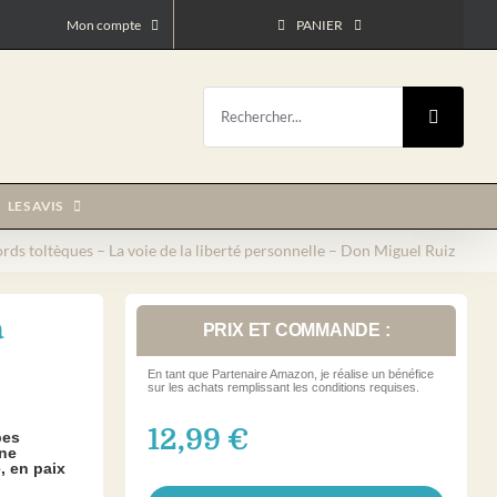
Mon compte
PANIER
Rechercher:
LES AVIS
rds toltèques – La voie de la liberté personnelle – Don Miguel Ruiz
a
PRIX ET COMMANDE :
En tant que Partenaire Amazon, je réalise un bénéfice
sur les achats remplissant les conditions requises.
12,99
€
pes
une
, en paix