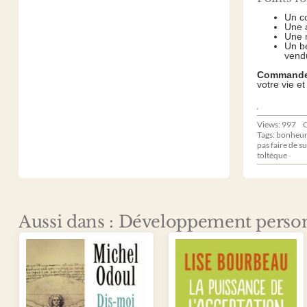
Un co
Une a
Une m
Un be
vend
Commandez
votre vie et
Views: 997
C
Tags:
bonheur 
pas faire de s
toltèque
Aussi dans : Développement perso