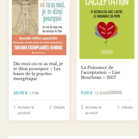
Dis-moi où tu as mal, je
La Puissance de
te dirai pourquoi – Les
l’acceptation – Lise
bases de la psycho-
Bourbeau – 2017
énergétique
20,90
€
9,00
€
(778)
(2 205)
Note
5.00
sur 5
Acheter le
Détails
Acheter le
Détails
produit
produit