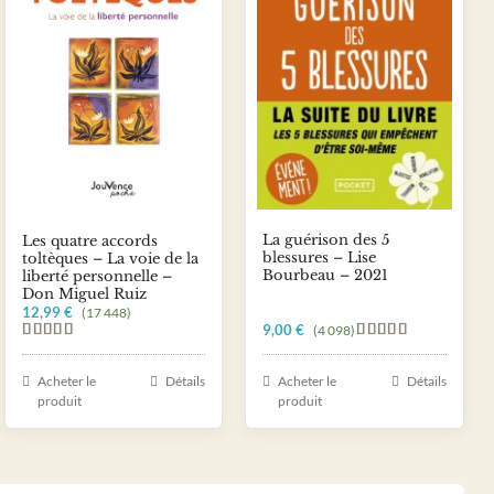
La guérison des 5
Les quatre accords
blessures – Lise
toltèques – La voie de la
Bourbeau – 2021
liberté personnelle –
Don Miguel Ruiz
12,99
€
(17 448)
9,00
€
(4 098)
Note
5.00
Note
5.00
sur 5
sur 5
Acheter le
Détails
Acheter le
Détails
produit
produit