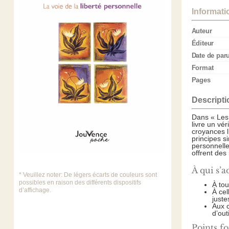
Informati
Auteur
Éditeur
Date de par
Format
Pages
Descripti
Dans « Les 
livre un vé
croyances l
principes s
personnelle
offrent des
À qui s’a
* Veuillez noter: De légers écarts de couleurs sont
possibles en raison des différents dispositifs
À tou
d’affichage.
À cel
juste
Aux c
d’out
Points fo