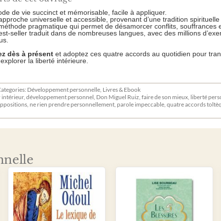
de de vie succinct et mémorisable, facile à appliquer.
pproche universelle et accessible, provenant d’une tradition spirituelle 
éthode pragmatique qui permet de désamorcer conflits, souffrances et
st-seller traduit dans de nombreuses langues, avec des millions d’exe
us.
 dès à présent
et adoptez ces quatre accords au quotidien pour tra
 explorer la liberté intérieure.
ategories:
Développement personnelle
,
Livres & Ebook
intérieur
,
développement personnel
,
Don Miguel Ruiz
,
faire de son mieux
,
liberté pers
uppositions
,
ne rien prendre personnellement
,
parole impeccable
,
quatre accords toltè
nnelle