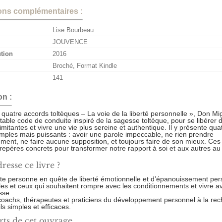
ons complémentaires :
Lise Bourbeau
JOUVENCE
ution
2016
Broché, Format Kindle
141
on :
quatre accords toltèques – La voie de la liberté personnelle », Don Mi
ritable code de conduite inspiré de la sagesse toltèque, pour se libérer 
imitantes et vivre une vie plus sereine et authentique. Il y présente qua
imples mais puissants : avoir une parole impeccable, ne rien prendre
ment, ne faire aucune supposition, et toujours faire de son mieux. Ces
 repères concrets pour transformer notre rapport à soi et aux autres au 
dresse ce livre ?
te personne en quête de liberté émotionnelle et d’épanouissement per
les et ceux qui souhaitent rompre avec les conditionnements et vivre a
sse.
oachs, thérapeutes et praticiens du développement personnel à la re
ils simples et efficaces.
rts de cet ouvrage