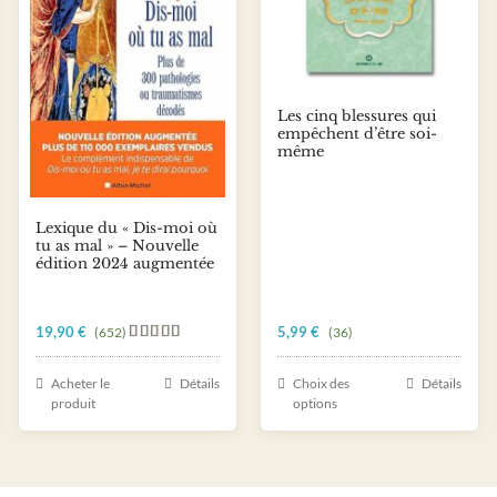
Les cinq blessures qui
empêchent d’être soi-
même
Lexique du « Dis-moi où
tu as mal » – Nouvelle
édition 2024 augmentée
19,90
€
5,99
€
(652)
(36)
Note
5.00
sur 5
Ce
Acheter le
Détails
Choix des
Détails
produit
produit
options
a
plusieurs
variations.
Les