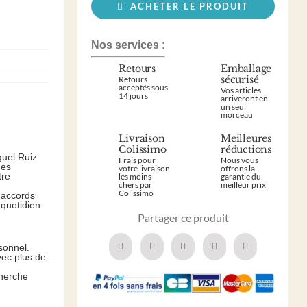
ACHETER LE PRODUIT
Nos services :
Retours
Emballage
sécurisé
Retours
acceptés sous
Vos articles
14 jours
arriveront en
un seul
morceau
Livraison
Meilleures
Colissimo
réductions
guel Ruiz
Frais pour
Nous vous
des
votre livraison
offrons la
tre
les moins
garantie du
chers par
meilleur prix
Colissimo
 accords
quotidien.
Partager ce produit
sonnel.
vec plus de
cherche