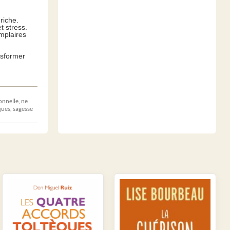
riche.
 stress.
mplaires
nsformer
onnelle
,
ne
ques
,
sagesse