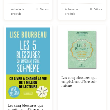
Note
5.00
Note
5.00
sur 5
sur 5
Acheter le
Détails
Acheter le
Détails
produit
produit
Les cinq blessures qui
empêchent d’être soi-
même
Les cinq blessures qui
empêchent d’être soi-