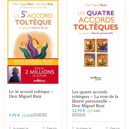
Le 5e accord toltèque –
Les quatre accords
Don Miguel Ruiz
toltèques – La voie de la
liberté personnelle –
Don Miguel Ruiz
12,99
€
(17 448)
9,99
€
(2 210)
Note
5.00
Note
5.00
sur 5
sur 5
Acheter le
Détails
Acheter le
Détails