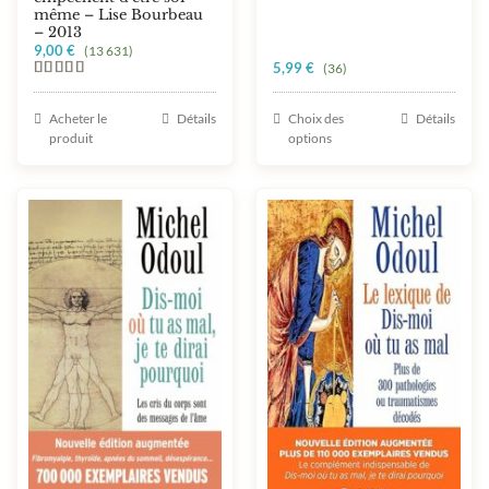
même – Lise Bourbeau
– 2013
9,00
€
(13 631)
5,99
€
(36)
Note
5.00
sur 5
Ce
Acheter le
Détails
Choix des
Détails
produit
produit
options
a
plusieurs
variations.
Les
options
peuvent
être
choisies
sur
la
page
du
produit