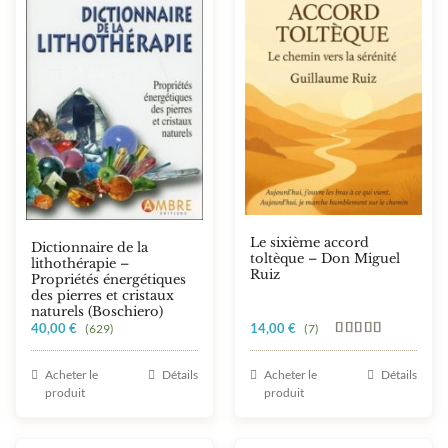
Le sixième accord
Dictionnaire de la
toltèque – Don Miguel
lithothérapie –
Ruiz
Propriétés énergétiques
des pierres et cristaux
naturels (Boschiero)
40,00
€
14,00
€
(629)
(7)
Note
5.00
sur 5
Acheter le
Détails
Acheter le
Détails
produit
produit