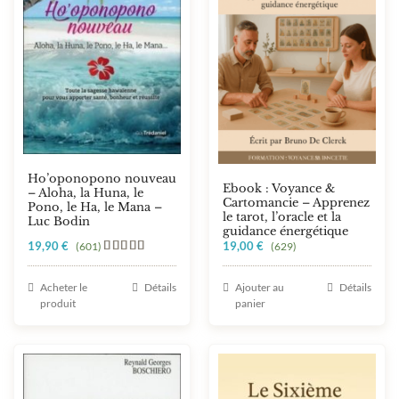
Ho’oponopono nouveau
Ebook : Voyance &
– Aloha, la Huna, le
Cartomancie – Apprenez
Pono, le Ha, le Mana –
le tarot, l’oracle et la
Luc Bodin
guidance énergétique
19,90
€
19,00
€
(601)
(629)
Note
5.00
sur 5
Acheter le
Détails
Ajouter au
Détails
produit
panier