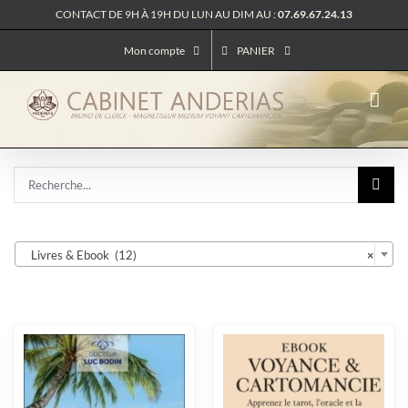
Passer
CONTACT DE 9H À 19H DU LUN AU DIM AU :
07.69.67.24.13
au
contenu
Mon compte
PANIER
Rechercher:

Livres & Ebook (12)
×