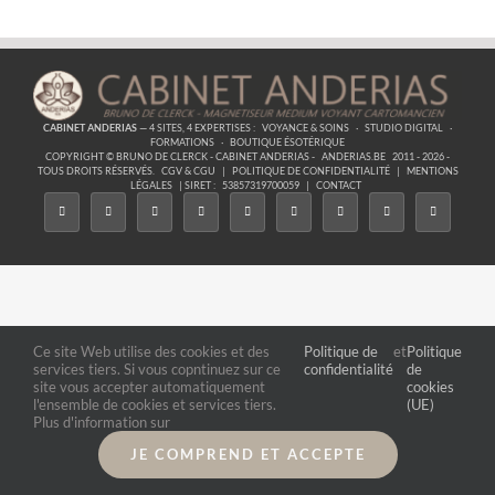
CABINET ANDERIAS
— 4 SITES, 4 EXPERTISES :
VOYANCE & SOINS
·
STUDIO DIGITAL
·
FORMATIONS
·
BOUTIQUE ÉSOTÉRIQUE
COPYRIGHT © BRUNO DE CLERCK - CABINET ANDERIAS -
ANDERIAS.BE
2011 - 2026 -
TOUS DROITS RÉSERVÉS.
CGV & CGU
|
POLITIQUE DE CONFIDENTIALITÉ
|
MENTIONS
LÉGALES
| SIRET :
53857319700059
|
CONTACT
Ce site Web utilise des cookies et des
Politique de
et
Politique
services tiers. Si vous copntinuez sur ce
confidentialité
de
site vous accepter automatiquement
cookies
l'ensemble de cookies et services tiers.
(UE)
Plus d'information sur
JE COMPREND ET ACCEPTE