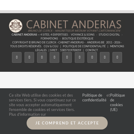
CABINET ANDERIAS
— 4 SITES, 4 EXPERTISES :
VOYANCE & SOINS
·
STUDIO DIGITAL
·
FORMATIONS
·
BOUTIQUE ÉSOTÉRIQUE
COPYRIGHT © BRUNO DE CLERCK - CABINET ANDERIAS -
ANDERIAS.BE
2011 - 2026 -
TOUS DROITS RÉSERVÉS.
CGV & CGU
|
POLITIQUE DE CONFIDENTIALITÉ
|
MENTIONS
LÉGALES
| SIRET :
53857319700059
|
CONTACT
Ce site Web utilise des cookies et des
Politique de
et
Politique
services tiers. Si vous copntinuez sur ce
confidentialité
de
site vous accepter automatiquement
cookies
l'ensemble de cookies et services tiers.
(UE)
Plus d'information sur
JE COMPREND ET ACCEPTE