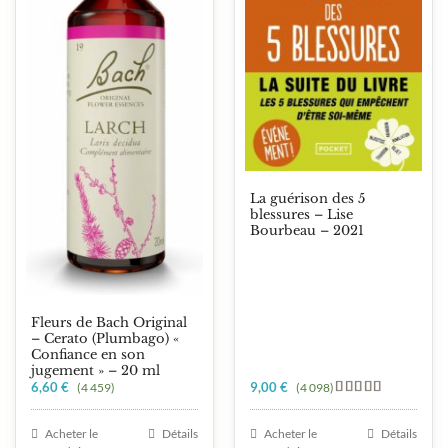
La guérison des 5
blessures – Lise
Bourbeau – 2021
Fleurs de Bach Original
– Cerato (Plumbago) «
Confiance en son
jugement » – 20 ml
6,60
€
9,00
€
(4 459)
(4 098)
Note
5.00
sur 5
Acheter le
Détails
Acheter le
Détails