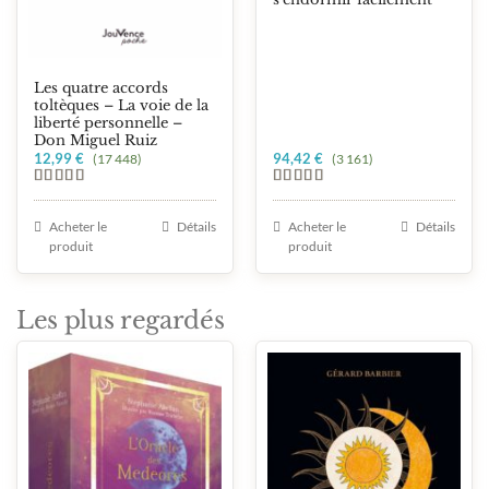
Les quatre accords
toltèques – La voie de la
liberté personnelle –
Don Miguel Ruiz
12,99
€
94,42
€
(17 448)
(3 161)
Note
5.00
Note
5.00
sur 5
sur 5
Acheter le
Détails
Acheter le
Détails
produit
produit
Les plus regardés