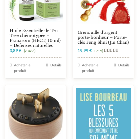
Huile Essentielle de Tea
Grenouille d’argent
Tree chémotypée –
porte-bonheur – Porte-
Pranarôm (HECT, 10 ml)
clés Feng Shui (Jin Chan)
– Défenses naturelles
3,89
€
19,99
€
(6 466)
(919)
Note
5.00
sur 5
Acheter le
Détails
Acheter le
Détails
produit
produit