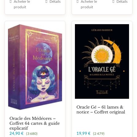
Acheter le
Détails
Acheter le
Détails
produit
produit
Oracle Gé – 61 lames &
notice – Coffret original
Oracle des Médéores –
Coffret 64 cartes & guide
explicatif
24,90
€
19,99
€
(3 680)
(2 479)