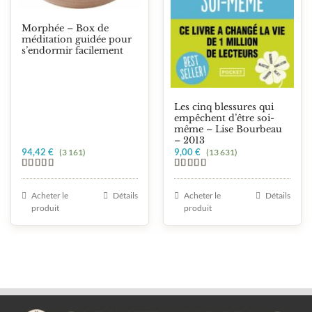
Morphée – Box de
méditation guidée pour
s’endormir facilement
Les cinq blessures qui
empêchent d’être soi-
même – Lise Bourbeau
– 2013
94,42
€
9,00
€
(3 161)
(13 631)
Note
5.00
Note
5.00
sur 5
sur 5
Acheter le
Détails
Acheter le
Détails
produit
produit