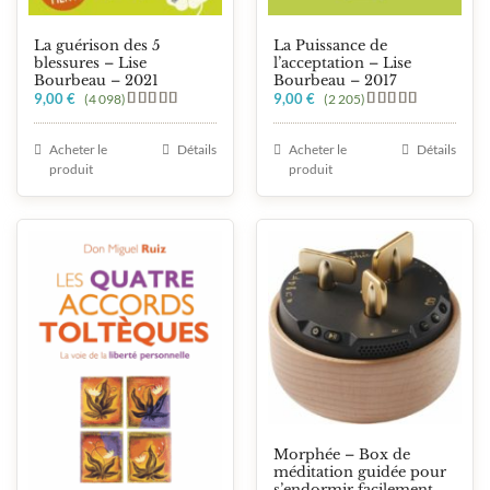
La guérison des 5
La Puissance de
blessures – Lise
l’acceptation – Lise
Bourbeau – 2021
Bourbeau – 2017
9,00
€
9,00
€
(4 098)
(2 205)
Note
5.00
Note
5.00
sur 5
sur 5
Acheter le
Détails
Acheter le
Détails
produit
produit
Morphée – Box de
méditation guidée pour
s’endormir facilement