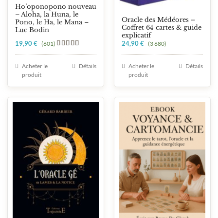
Ho’oponopono nouveau
– Aloha, la Huna, le
Oracle des Médéores –
Pono, le Ha, le Mana –
Coffret 64 cartes & guide
Luc Bodin
explicatif
19,90
€
24,90
€
(601)
(3 680)
Note
5.00
sur 5
Acheter le
Détails
Acheter le
Détails
produit
produit