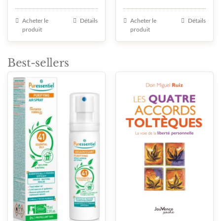
Note
5.00
Note
5.00
sur 5
sur 5
Acheter le
Détails
Acheter le
Détails
produit
produit
Best-sellers