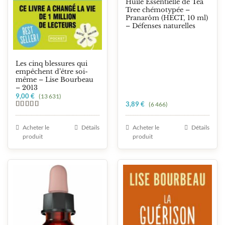
Huile Essentielle de Tea
Tree chémotypée –
Pranarôm (HECT, 10 ml)
– Défenses naturelles
Les cinq blessures qui
empêchent d’être soi-
même – Lise Bourbeau
– 2013
9,00
€
(13 631)
3,89
€
(6 466)
Note
5.00
sur 5
Acheter le
Détails
Acheter le
Détails
produit
produit