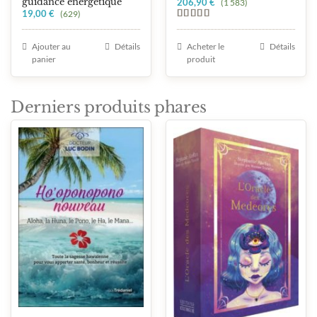
guidance énergétique
206,90
€
(1 583)
19,00
€
(629)
Note
5.00
sur 5
Ajouter au
Détails
Acheter le
Détails
panier
produit
Derniers produits phares