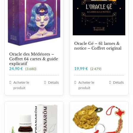
Oracle Gé – 61 lames &
notice – Coffret original
Oracle des Médéores –
Coffret 64 cartes & guide
explicatif
24,90
€
19,99
€
(3 680)
(2 479)
Acheter le
Détails
Acheter le
Détails
produit
produit