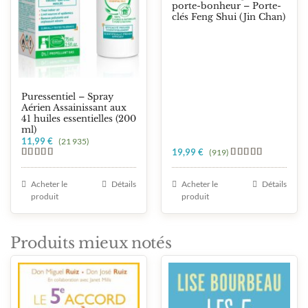
porte-bonheur – Porte-
clés Feng Shui (Jin Chan)
Puressentiel – Spray
Aérien Assainissant aux
41 huiles essentielles (200
ml)
11,99
€
(21 935)
19,99
€
(919)
Note
5.00
Note
5.00
sur 5
sur 5
Acheter le
Détails
Acheter le
Détails
produit
produit
Produits mieux notés