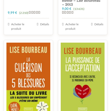
même – Lise Bourbeau
– 2013
9,00
€
(13 631)
9,99
€
(2 210)
Note
5.00
Note
5.00
sur 5
sur 5
Acheter le
Détails
Acheter le
Détails
produit
produit