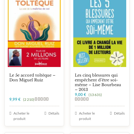
Le 5e accord toltèque –
Les cinq blessures qui
Don Miguel Ruiz
empêchent d’être soi-
même – Lise Bourbeau
– 2013
9,00
€
(13 631)
9,99
€
(2 210)
Note
5.00
Note
5.00
sur 5
sur 5
Acheter le
Détails
Acheter le
Détails
produit
produit