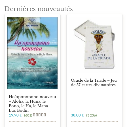
Dernières nouveautés
Oracle de la Triade – Jeu
de 57 cartes divinatoires
Ho’oponopono nouveau
– Aloha, la Huna, le
Pono, le Ha, le Mana –
Luc Bodin
19,90
€
30,00
€
(601)
(3 236)
Note
5.00
sur 5