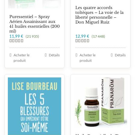
Les quatre accords
toltèques – La voie de la
Puressentiel – Spray
liberté personnelle –
Aérien Assainissant aux
Don Miguel Ruiz
41 huiles essentielles (200
ml)
11,99
€
12,99
€
(21 935)
(17 448)
Note
5.00
Note
5.00
sur 5
sur 5
Acheter le
Détails
Acheter le
Détails
produit
produit