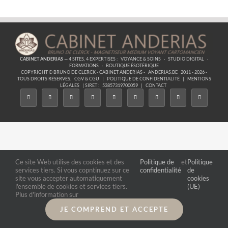
CABINET ANDERIAS
— 4 SITES, 4 EXPERTISES :
VOYANCE & SOINS
·
STUDIO DIGITAL
·
FORMATIONS
·
BOUTIQUE ÉSOTÉRIQUE
COPYRIGHT © BRUNO DE CLERCK - CABINET ANDERIAS -
ANDERIAS.BE
2011 - 2026 -
TOUS DROITS RÉSERVÉS.
CGV & CGU
|
POLITIQUE DE CONFIDENTIALITÉ
|
MENTIONS
LÉGALES
| SIRET :
53857319700059
|
CONTACT
Ce site Web utilise des cookies et des
Politique de
et
Politique
services tiers. Si vous copntinuez sur ce
confidentialité
de
site vous accepter automatiquement
cookies
l'ensemble de cookies et services tiers.
(UE)
Plus d'information sur
JE COMPREND ET ACCEPTE