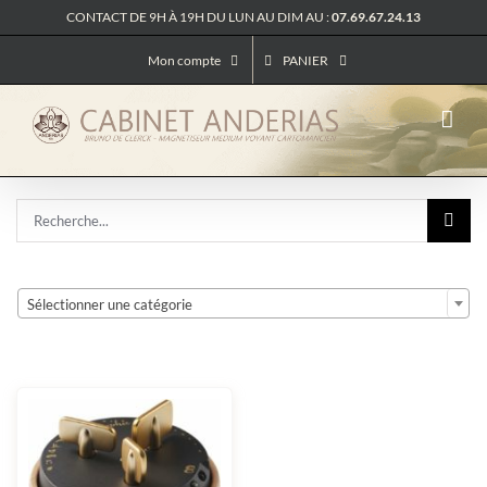
Passer
CONTACT DE 9H À 19H DU LUN AU DIM AU :
07.69.67.24.13
au
contenu
Mon compte
PANIER
Rechercher:

Sélectionner une catégorie