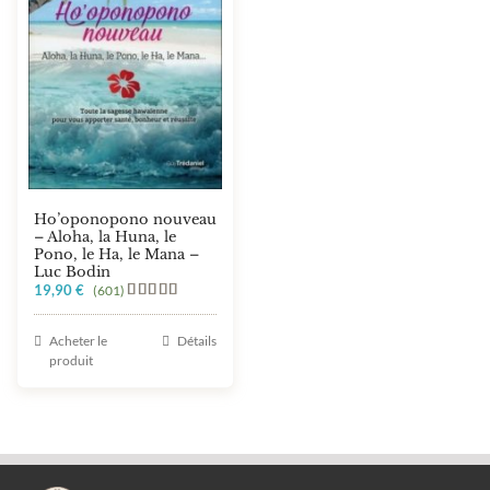
Ho’oponopono nouveau
– Aloha, la Huna, le
Pono, le Ha, le Mana –
Luc Bodin
19,90
€
(601)
Note
5.00
sur 5
Acheter le
Détails
produit