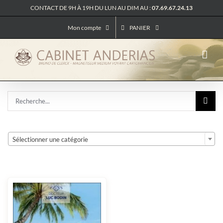
Passer
CONTACT DE 9H À 19H DU LUN AU DIM AU :
07.69.67.24.13
au
contenu
Mon compte
PANIER
Rechercher:

Sélectionner une catégorie