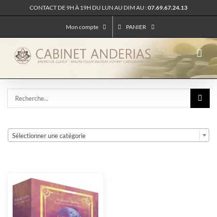
Passer
CONTACT DE 9H À 19H DU LUN AU DIM AU :
07.69.67.24.13
au
contenu
Mon compte
PANIER
Rechercher:

Sélectionner une catégorie