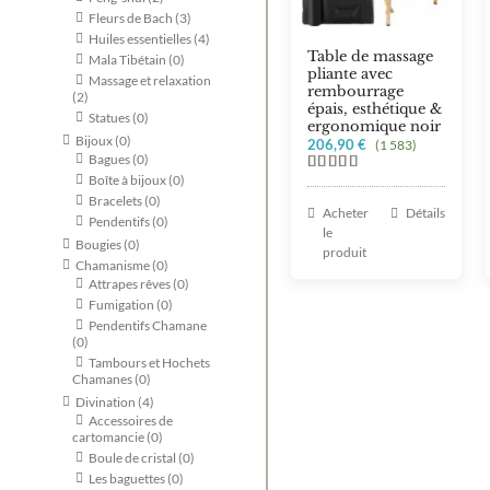
Fleurs de Bach
(3)
Huiles essentielles
(4)
Table de massage
Mala Tibétain
(0)
pliante avec
Massage et relaxation
rembourrage
(2)
épais, esthétique &
Statues
(0)
ergonomique noir
Bijoux
(0)
206,90
€
(1 583)
Bagues
(0)
Boîte à bijoux
(0)
Note
5.00
Bracelets
(0)
sur 5
Acheter
Détails
Pendentifs
(0)
le
Bougies
(0)
produit
Chamanisme
(0)
Attrapes rêves
(0)
Fumigation
(0)
Pendentifs Chamane
(0)
Tambours et Hochets
Chamanes
(0)
Divination
(4)
Accessoires de
cartomancie
(0)
Boule de cristal
(0)
Les baguettes
(0)