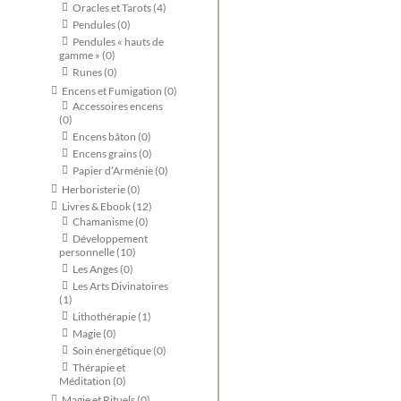
Oracles et Tarots
(4)
Pendules
(0)
Pendules « hauts de
gamme »
(0)
Runes
(0)
Encens et Fumigation
(0)
Accessoires encens
(0)
Encens bâton
(0)
Encens grains
(0)
Papier d’Arménie
(0)
Herboristerie
(0)
Livres & Ebook
(12)
Chamanisme
(0)
Développement
personnelle
(10)
Les Anges
(0)
Les Arts Divinatoires
(1)
Lithothérapie
(1)
Magie
(0)
Soin énergétique
(0)
Thérapie et
Méditation
(0)
Magie et Rituels
(0)