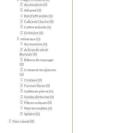
Accessoires
(0)
Athamé
(0)
Bol d’offrandes
(0)
Calice et Cloche
(0)
Coffre et boite
(0)
Grimoire
(0)
Minéraux
(0)
Accessoires
(0)
Arbres de vie et
Bonzaïs
(0)
Bâtons de massage
(0)
Crânes et Sculptures
(0)
Cristaux
(0)
Formes libres
(0)
Galets en pierre
(0)
Ondes de forme
(0)
Pièces uniques
(0)
Pierres roulées
(0)
Sphère
(0)
Non classé
(0)